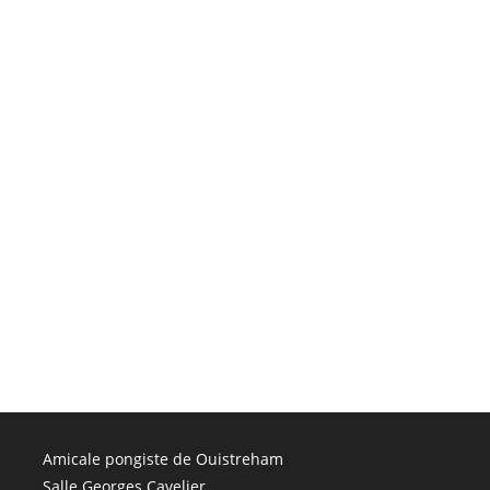
Amicale pongiste de Ouistreham
Salle Georges Cavelier