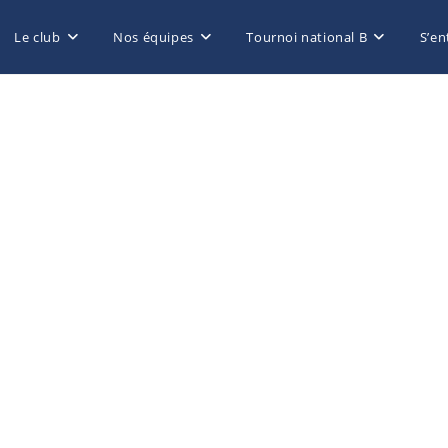
Le club
Nos équipes
Tournoi national B
S’en